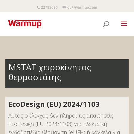
22783090
cy@warmup.com
MSTAT χειροκίνητος
θερμοστάτης
EcoDesign (EU) 2024/1103
Αυτός ο έλεγχος δεν πληροί τις απαιτήσεις
EcoDesign (EU 2024/1103) για ηλεκτρική
ενδοδαπέδια θέρμανση (eUFH) ή κάγκελα για