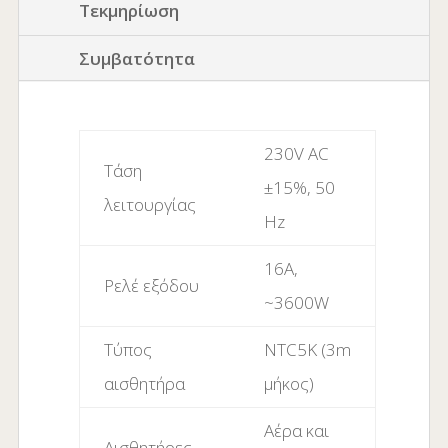
Τεκμηρίωση
Συμβατότητα
230V AC
Τάση
±15%, 50
λειτουργίας
Hz
16A,
Ρελέ εξόδου
~3600W
Τύπος
NTC5K (3m
αισθητήρα
μήκος)
Αέρα και
Αισθητήρες