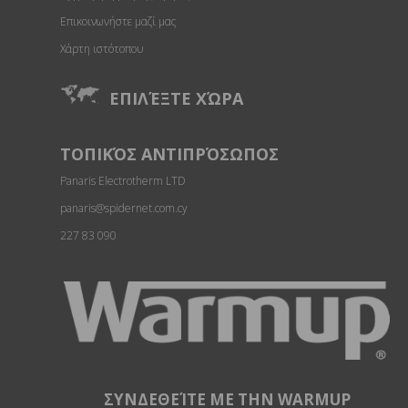
Επικοινωνήστε μαζί μας
Χάρτη ιστότοπου
ΕΠΙΛΈΞΤΕ ΧΏΡΑ
ΤΟΠΙΚΌΣ ΑΝΤΙΠΡΌΣΩΠΟΣ
Panaris Electrotherm LTD
panaris@spidernet.com.cy
227 83 090
ΣΥΝΔΕΘΕΊΤΕ ΜΕ ΤΗΝ WARMUP