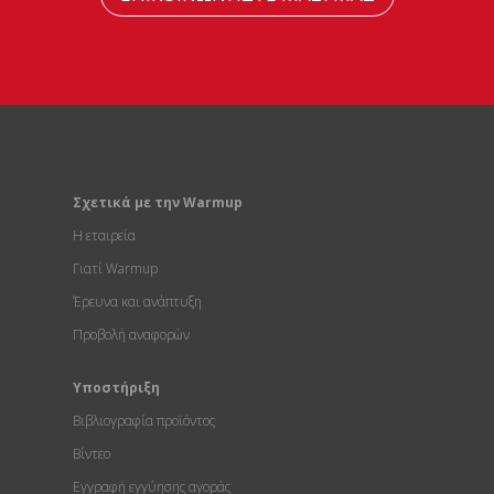
Σχετικά με την Warmup
Η εταιρεία
Γιατί Warmup
Έρευνα και ανάπτυξη
Προβολή αναφορών
Υποστήριξη
Βιβλιογραφία προϊόντος
Βίντεο
Εγγραφή εγγύησης αγοράς